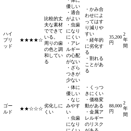
・体に
優しい
・かみ合
・適合
わせによ
比較的丈
がよい
ってはす
夫な素材
・虫歯
り減りや
でできて
になり
ハイ
すい
2
いる。
にくい
35,200
年
ブリ
★★★★☆
・経年的
円
周りの歯
・アレ
間
ッド
に劣化す
の色と調
ルギー
る
和してい
の心配
・割れる
る
がない
ことがあ
・ざら
る
つきが
少ない
・体に
・くっつ
優しい
きにくい
・なじ
・価格変
2
ゴー
劣化しに
みやす
動がある
88,000
年
★★☆☆☆
円
ルド
くい
い
・金属ア
間
・虫歯
レルギー
になり
のリスク
にくい
がある