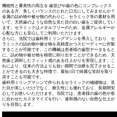
機能性と審美性の両立を
歯並びや歯の色にコンプレックス
のある方、美しくバランスのとれた口元にしてみませんか？
金属の詰め物や被せ物の代わりに、セラミック等の素材を用
いて、天然歯のような自然な見た目の白い歯をご提供してい
ます。セラミックはメタルフリーのため、金属アレルギーが
心配な方にも安心してご利用いただけます。
さらに、当院では歯科用ミリングマシンを導入しており、セ
ラミックの詰め物や被せ物を高精度かつスピーディーに作製
することが可能です。この機械は患者様の歯型データをもと
に、詰め物や被せ物を精密に削り出すことができるため、天
然歯と調和したフィット感のある仕上がりを実現します。こ
れにより、従来の方法よりも短い期間で治療を完了させるこ
とができるのも大きな特徴で、最短1日で綺麗な笑顔を取り
戻すことも可能です。
歯科用ミリングマシンで作られるセラミックの補綴物は、見
た目が美しいだけでなく、耐久性にも優れており、長期間安
心してお使いいただけます。当院では、患者様の歯の色や形
に合わせたカスタマイズを行い、違和感のない自然な仕上が
りを目指します。