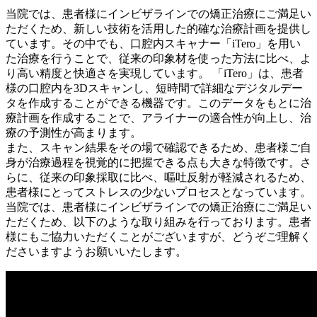
当院では、患者様にインビザラインでの矯正治療にご満足い
ただくため、新しい技術を活用した的確な治療計画を提供し
ています。その中でも、口腔内スキャナー「iTero」を用い
た治療を行うことで、従来の印象材を使った方法に比べ、よ
り高い精度と快適さを実現しています。 「iTero」は、患者
様の口腔内を3Dスキャンし、短時間で詳細なデジタルデー
タを作成することができる機器です。このデータをもとに治
療計画を作成することで、アライナーの適合性が向上し、治
療の予測性が高まります。
また、スキャン結果をその場で確認できるため、患者様ご自
身が治療過程を視覚的に把握できる点も大きな特徴です。さ
らに、従来の印象採取に比べ、嘔吐反射が軽減されるため、
患者様にとってストレスの少ないプロセスとなっています。
当院では、患者様にインビザラインでの矯正治療にご満足い
ただくため、以下のような取り組みを行っております。患者
様にもご協力いただくことがございますが、どうぞご理解く
ださいますようお願いいたします。