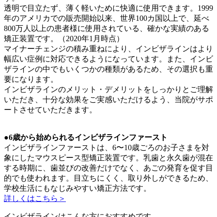
透明で目立たず、薄く軽いために快適に使用できます。1999
年のアメリカでの販売開始以来、世界100カ国以上で、延べ
800万人以上の患者様に使用されている、確かな実績のある
矯正装置です。（2020年1月時点）
マイナーチェンジの積み重ねにより、インビザラインはより
幅広い症例に対応できるようになっています。また、インビ
ザラインの中でもいくつかの種類があるため、その選択も重
要になります。
インビザラインのメリット・デメリットをしっかりとご理解
いただき、十分な効果をご実感いただけるよう、当院がサポ
ートさせていただきます。
●6歳から始められるインビザラインファースト
インビザラインファーストは、6〜10歳ごろのお子さまを対
象にしたマウスピース型矯正装置です。乳歯と永久歯が混在
する時期に、歯並びの改善だけでなく、あごの発育を促す目
的でも使われます。目立ちにくく、取り外しができるため、
学校生活にもなじみやすい矯正方法です。
詳しくはこちら＞
インビザラインはこんな方におすすめです