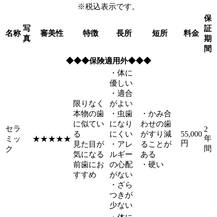
※税込表示です。
保
写
証
名称
審美性
特徴
長所
短所
料金
真
期
間
◆◆◆保険適用外◆◆◆
・体に
優しい
・適合
限りなく
がよい
本物の歯
・虫歯
・かみ合
に似てい
になり
わせの歯
セラ
2
る
にくい
がすり減
55,000
年
ミッ
★★★★★
円
見た目が
・アレ
ることが
間
ク
気になる
ルギー
ある
前歯にお
の心配
・硬い
すすめ
がない
・ざら
つきが
少ない