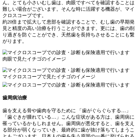
ん。とても小さいむし歯は、肉眼ですべてを確認することは
難しい場合がございます。そんな時に活躍する機器が、マイ
クロスコープです。
約20倍まで拡大して患部を確認することで、
むし歯の早期発
見と精度の高い治療を行う
ことができます。更には、
歯の削
り過ぎを防ぐことができ、天然歯を長持ちさせる
ことにも繋
がります。
肉眼で見たイチゴのイメージ
マイクロスコープで見たイチゴのイメージ
歯周病治療
歯を支える骨や歯肉を守るために
「歯がぐらぐらする…」
「歯ぐきが腫れている…」こんな症状がある方は、歯周病に
罹っているかもしれません。歯周病が悪化すると、歯を支え
る部分が弱くなっていき、最終的に歯が抜け落ちてしまうこ
ともございます。日本人の歯を失う原因の一番に挙げられる