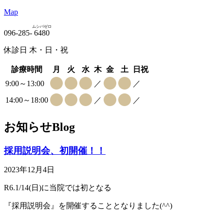
Map
ムシバゼロ
096-285-
6480
休診日 木・日・祝
診療時間
月
火
水
木
金
土
日祝
9:00～13:00
／
／
14:00～18:00
／
／
お知らせ
Blog
採用説明会、初開催！！
2023年12月4日
R6.1/14(日)に当院では初となる
『採用説明会』を開催することとなりました(^^)