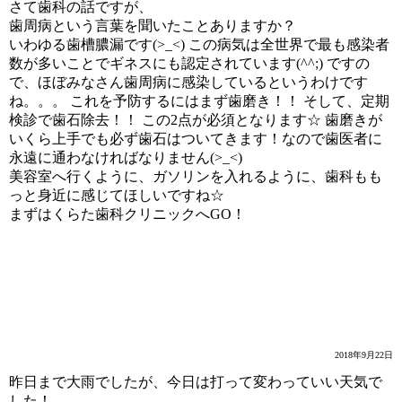
さて歯科の話ですが、
歯周病という言葉を聞いたことありますか？
いわゆる歯槽膿漏です(>_<) この病気は全世界で最も感染者
数が多いことでギネスにも認定されています(^^;) ですの
で、ほぼみなさん歯周病に感染しているというわけです
ね。。。 これを予防するにはまず歯磨き！！ そして、定期
検診で歯石除去！！ この2点が必須となります☆ 歯磨きが
いくら上手でも必ず歯石はついてきます！なので歯医者に
永遠に通わなければなりません(>_<)
美容室へ行くように、ガソリンを入れるように、歯科もも
っと身近に感じてほしいですね☆
まずはくらた歯科クリニックへGO！
来週9/27(木)も診療します！
2018年9月22日
昨日まで大雨でしたが、今日は打って変わっていい天気で
した！