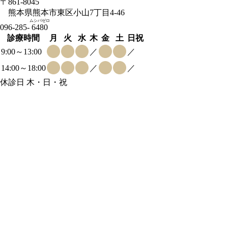
〒861-8045
熊本県熊本市東区小山7丁目4-46
ムシバゼロ
096-285-
6480
診療時間
月
火
水
木
金
土
日祝
9:00～13:00
／
／
14:00～18:00
／
／
休診日 木・日・祝