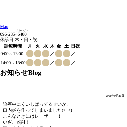
Map
ムシバゼロ
096-285-
6480
休診日 木・日・祝
診療時間
月
火
水
木
金
土
日祝
9:00～13:00
／
／
14:00～18:00
／
／
お知らせ
Blog
口内炎！痛い！
2018年9月29日
診療中にくいしばってるせいか、
口内炎を作ってしまいました(>_<)
こんなときにはレーザー！！
いざ、照射！