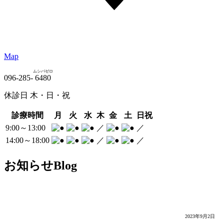
Map
ムシバゼロ
096-285-
6480
休診日 木・日・祝
診療時間
月
火
水
木
金
土
日祝
9:00～13:00
／
／
14:00～18:00
／
／
お知らせ
Blog
インプラントについて！
2023年9月2日