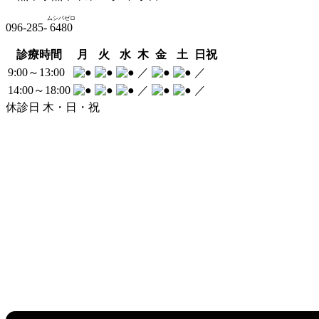
ムシバゼロ
096-285-
6480
診療時間
月
火
水
木
金
土
日祝
9:00～13:00
／
／
14:00～18:00
／
／
休診日 木・日・祝