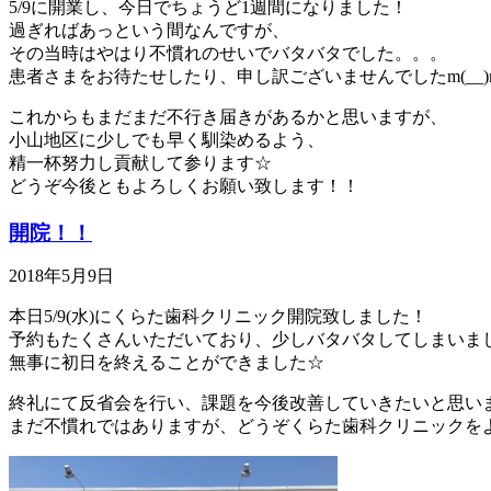
5/9に開業し、今日でちょうど1週間になりました！
過ぎればあっという間なんですが、
その当時はやはり不慣れのせいでバタバタでした。。。
患者さまをお待たせしたり、申し訳ございませんでしたm(__)
これからもまだまだ不行き届きがあるかと思いますが、
小山地区に少しでも早く馴染めるよう、
精一杯努力し貢献して参ります☆
どうぞ今後ともよろしくお願い致します！！
開院！！
2018年5月9日
本日5/9(水)にくらた歯科クリニック開院致しました！
予約もたくさんいただいており、少しバタバタしてしまいま
無事に初日を終えることができました☆
終礼にて反省会を行い、課題を今後改善していきたいと思いま
まだ不慣れではありますが、どうぞくらた歯科クリニックを