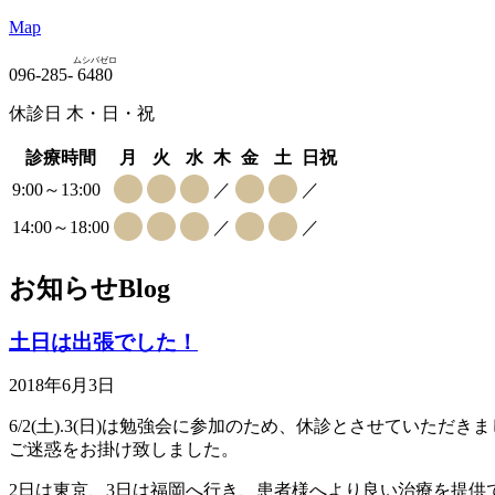
Map
ムシバゼロ
096-285-
6480
休診日 木・日・祝
診療時間
月
火
水
木
金
土
日祝
9:00～13:00
／
／
14:00～18:00
／
／
お知らせ
Blog
土日は出張でした！
2018年6月3日
6/2(土).3(日)は勉強会に参加のため、休診とさせていただきまし
ご迷惑をお掛け致しました。
2日は東京、3日は福岡へ行き、患者様へより良い治療を提供