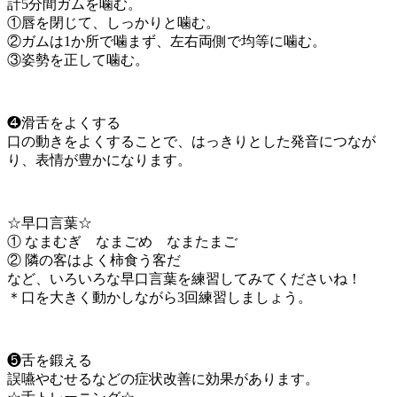
計5分間ガムを噛む。
①唇を閉じて、しっかりと噛む。
②ガムは1か所で噛まず、左右両側で均等に噛む。
③姿勢を正して噛む。
❹滑舌をよくする
口の動きをよくすることで、はっきりとした発音につなが
り、表情が豊かになります。
☆早口言葉☆
① なまむぎ なまごめ なまたまご
② 隣の客はよく柿食う客だ
など、いろいろな早口言葉を練習してみてくださいね！
＊口を大きく動かしながら3回練習しましょう。
❺舌を鍛える
誤嚥やむせるなどの症状改善に効果があります。