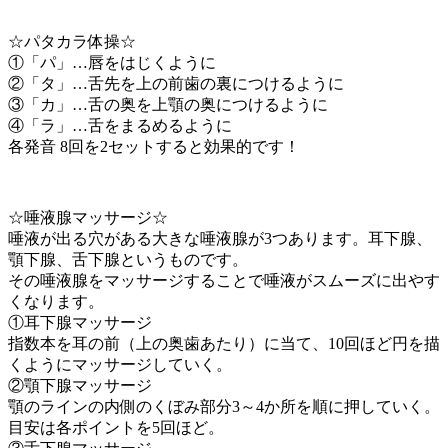
☆パタカラ体操☆
①「パ」…唇をはじくように
②「タ」…舌先を上の前歯の裏につけるように
③「カ」…舌の奥を上顎の奥につけるように
④「ラ」…舌をまるめるように
各発音 8回を2セットすると効果的です！
☆唾液腺マッサージ☆
唾液が出る穴がある大きな唾液腺が3つあります。耳下腺、
顎下腺、舌下腺というものです。
その唾液腺をマッサージすることで唾液がスムーズに出やす
くなります。
①耳下腺マッサージ
指数本を耳の前（上の奥歯あたり）に当て、10回ほど円を描
くようにマッサージしていく。
②顎下腺マッサージ
顎のラインの内側のくぼみ部分3～4か所を順に押していく。
目安は各ポイントを5回ほど。