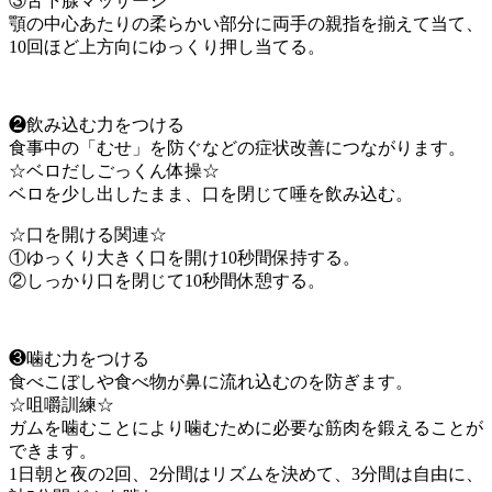
③舌下腺マッサージ
顎の中心あたりの柔らかい部分に両手の親指を揃えて当て、
10回ほど上方向にゆっくり押し当てる。
❷飲み込む力をつける
食事中の「むせ」を防ぐなどの症状改善につながります。
☆ベロだしごっくん体操☆
ベロを少し出したまま、口を閉じて唾を飲み込む。
☆口を開ける関連☆
①ゆっくり大きく口を開け10秒間保持する。
②しっかり口を閉じて10秒間休憩する。
❸噛む力をつける
食べこぼしや食べ物が鼻に流れ込むのを防ぎます。
☆咀嚼訓練☆
ガムを噛むことにより噛むために必要な筋肉を鍛えることが
できます。
1日朝と夜の2回、2分間はリズムを決めて、3分間は自由に、