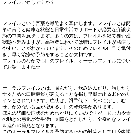
フレイルご存じですか？
フレイルという言葉を最近よく耳にします。フレイルとは簡
単に言うと健康な状態と日常生活でサポートが必要な介護状
態の中間を意味します。多くの方は、フレイルを経て要介護
状態へ進みますが、高齢者においては特にフレイルが発症し
やすいことがわかっています。そのためフレイルに早く気付
き、早く治療や予防をすることが大切です。
フレイルのなかでも口のフレイル、オーラルフレイルについ
てお話しますね☆
オーラルフレイルとは、噛んだり、飲み込んだり、話したり
するための口腔機能が衰えることを指し早期に出る老化のサ
インとされています。症状は、滑舌低下、食べこぼし、む
せ、かめない食品が増える、口の乾燥等があります。
ほんの些細な症状のためわかりにくいのですが、噛む力や舌
の動きの悪化が食生活に支障をきたしたり、全身的なフレイ
ル進行の前兆となります。
このオーラルフレイルを予防するための対策として口腔体操