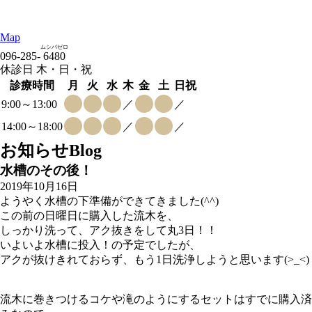
Map
ムシバゼロ
096-285-
6480
休診日 木・日・祝
診療時間
月
火
水
木
金
土
日祝
9:00～13:00
／
／
14:00～18:00
／
／
お知らせ
Blog
水槽のその後！
2019年10月16日
ようやく水槽の下準備ができてきました(^^)
この前の日曜日に購入した流木を、
しっかり洗って、アク抜きをして丸3日！！
いよいよ水槽に投入！の予定でしたが、
アクが抜けきれておらず、もう1日洗浄しようと思います(>_<)
流木に巻きつけるコケや滝のようにするセットはすでに購入済