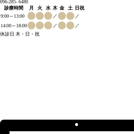
096-285-
6480
診療時間
月
火
水
木
金
土
日祝
9:00～13:00
／
／
14:00～18:00
／
／
休診日 木・日・祝