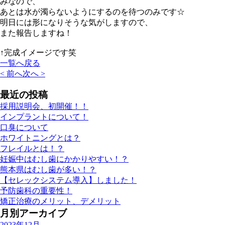
みなので、
あとは水が濁らないようにするのを待つのみです☆
明日には形になりそうな気がしますので、
また報告しますね！
↑完成イメージです笑
一覧へ戻る
< 前へ
次へ >
最近の投稿
採用説明会、初開催！！
インプラントについて！
口臭について
ホワイトニングとは？
フレイルとは！？
妊娠中はむし歯にかかりやすい！？
熊本県はむし歯が多い！？
【セレックシステム導入】しました！
予防歯科の重要性！
矯正治療のメリット、デメリット
月別アーカイブ
2023年12月