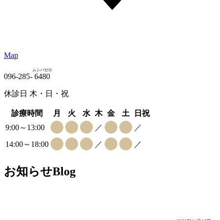
Map
ムシバゼロ
096-285-
6480
休診日 木・日・祝
診療時間
月
火
水
木
金
土
日祝
9:00～13:00
／
／
14:00～18:00
／
／
お知らせ
Blog
運・不運