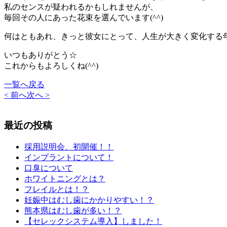
私のセンスが疑われるかもしれませんが、
毎回その人にあった花束を選んでいます(^^)
何はともあれ、きっと彼女にとって、人生が大きく変化する
いつもありがとう☆
これからもよろしくね(^^)
一覧へ戻る
< 前へ
次へ >
最近の投稿
採用説明会、初開催！！
インプラントについて！
口臭について
ホワイトニングとは？
フレイルとは！？
妊娠中はむし歯にかかりやすい！？
熊本県はむし歯が多い！？
【セレックシステム導入】しました！