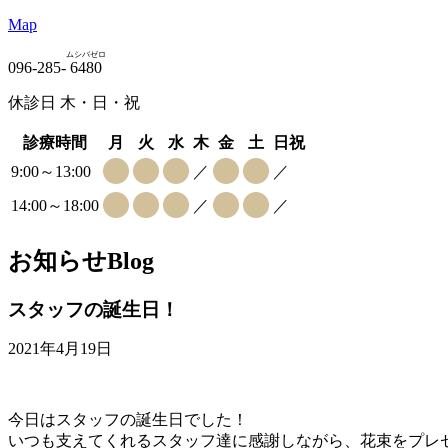
Map
ムシバゼロ
096-285-
6480
休診日 木・日・祝
診療時間
月
火
水
木
金
土
日祝
9:00～13:00
／
／
14:00～18:00
／
／
お知らせ
Blog
スタッフの誕生日！
2021年4月19日
今日はスタッフの誕生日でした！
いつも支えてくれるスタッフ達に感謝しながら、花束をプレ